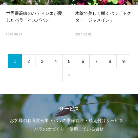
世界最高峰のパティシエが愛
木陰で美しく咲くバラ「ドク
したバラ「イスパハン」
ター・ジャメイン」
2026.06.02
2026.06.02
1
2
3
4
5
6
7
8
9
サービス
お客様のお庭実例集
バラの季節管理
植え付けサービス
バラの土づくり
使用している資材