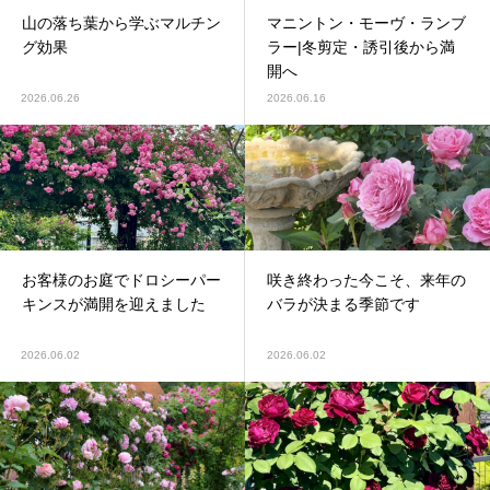
山の落ち葉から学ぶマルチン
マニントン・モーヴ・ランブ
グ効果
ラー|冬剪定・誘引後から満
開へ
2026.06.26
2026.06.16
お客様のお庭でドロシーパー
咲き終わった今こそ、来年の
キンスが満開を迎えました
バラが決まる季節です
2026.06.02
2026.06.02