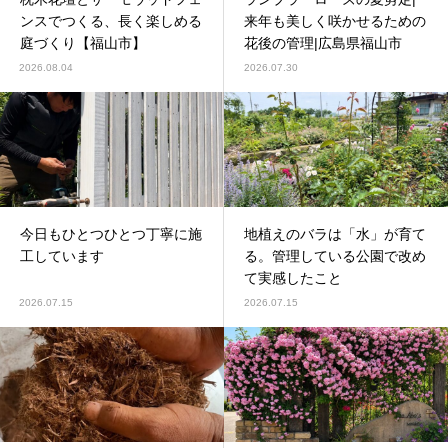
ンスでつくる、長く楽しめる
来年も美しく咲かせるための
庭づくり【福山市】
花後の管理|広島県福山市
2026.08.04
2026.07.30
今日もひとつひとつ丁寧に施
地植えのバラは「水」が育て
工しています
る。管理している公園で改め
て実感したこと
2026.07.15
2026.07.15